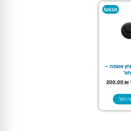
מבצע!
חן אשפה –
ור
200.00
₪
ה לסל