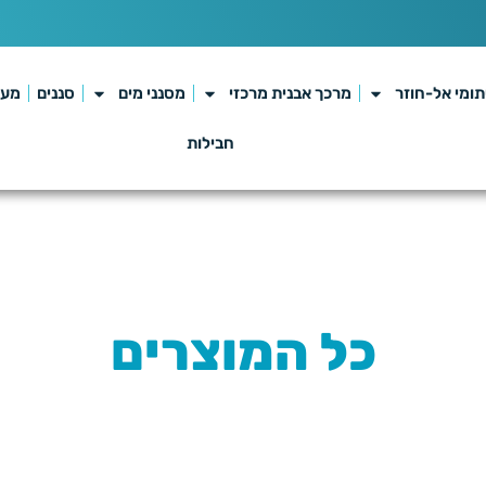
נ
י
ת
ן
ל
ש
ומי אל-חוזר
מרכך אבנית מרכזי
מסנני מים
סננים
מער
חבילות
כל המוצרים