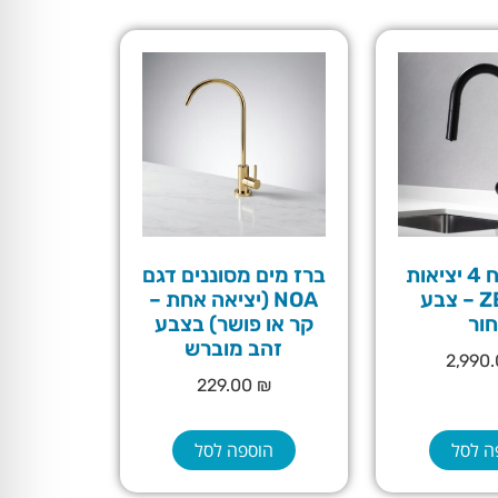
ברז מטבח 4 יציאות
ברז מים מסוננים דגם
דגם ZEN – צבע
NOA (יציאה אחת –
ור
קר או פושר) בצבע
זהב מוברש
2,990
229.00
₪
ה לסל
הוספה לסל