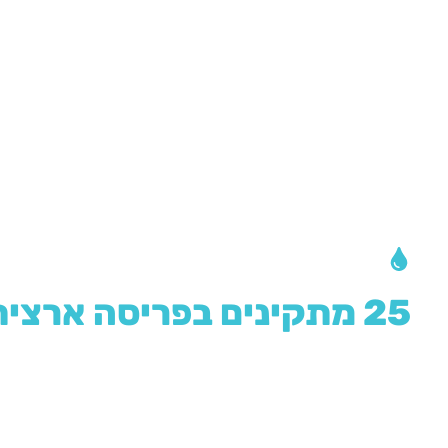
צריכים התקנה?
25 מתקינים בפריסה ארצית!
מאחורינו מוניטין רב בתחום
ההתקנה נחשבת לעבודת אינסטלציה פשוטה אשר ניתן לבצע בזמן
על שלושה עקרונות:
יחס אישי, מחיר הוגן וטיפול מהיר.
אנו מתחי
הטיפול הטוב ביותר, תוך התבססות על הניסיון, היד והמוניטין שצברנו ב