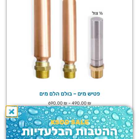
פטיש מים – בולם הלם מים
690.00
₪
–
490.00
₪
בחר אפשרויות
KSDD SALE
ההטבות הבלעדיות