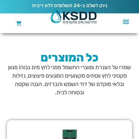
נ
י
ת
ן
ל
ש
ל
ם
ב
-
4
2
ת
ש
ל
ו
מ
י
ם
ל
ל
א
ר
י
ב
י
ת
מרכך מים מרכזי אקולוגי מבית ® AQUABION
כל המוצרים
שמרו על הצנרת ומוצרי החשמל מפני לחץ מים גבוה! מגוון
מקטיני לחץ ווסתים מקצועיים המונעים פיצוצים, נזילות
ובלאי מוקדם של דוד השמש והברזים. הגנה שקטה
ובטוחה לבית.