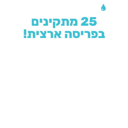
צריכים התקנה?
25 מתקינים
בפריסה ארצית!
מאחורינו מוניטין רב בתחום
ההתקנה נחשבת לעבודת אינסטלציה פשוטה אשר ניתן
לבצע בזמן קצר. השירות שלנו מבוסס על שלושה
עקרונות:
יחס אישי, מחיר הוגן וטיפול מהיר.
אנו
מתחייבים לספק לכל לקוח את הטיפול הטוב ביותר, תוך
התבססות על הניסיון, היד והמוניטין שצברנו במשך 25
שנה.