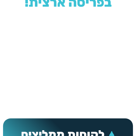
בפריסה ארצית!
מאחורינו מוניטין רב בתחום
ההתקנה נחשבת לעבודת אינסטלציה פשוטה אשר ניתן
לבצע בזמן קצר. השירות שלנו מבוסס על שלושה
עקרונות:
יחס אישי, מחיר הוגן וטיפול מהיר.
אנו
מתחייבים לספק לכל לקוח את הטיפול הטוב ביותר, תוך
התבססות על הניסיון, היד והמוניטין שצברנו במשך 25
שנה.
לקוחות ממליצים