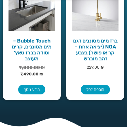
ברז מים מסוננים דגם
Bubble Touch –
NOA (יציאה אחת –
מים מסוננים, קרים
קר או פושר) בצבע
וסודה בברז טאץ'
זהב מוברש
מעוצב
7,900.00
₪
229.00
₪
7,490.00
₪
הוספה לסל
מידע נוסף