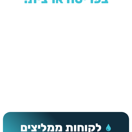
מאחורינו מוניטין רב בתחום
ההתקנה נחשבת לעבודת אינסטלציה פשוטה אשר ניתן
לבצע בזמן קצר. השירות שלנו מבוסס על שלושה
עקרונות:
יחס אישי, מחיר הוגן וטיפול מהיר.
אנו
מתחייבים לספק לכל לקוח את הטיפול הטוב ביותר, תוך
התבססות על הניסיון, היד והמוניטין שצברנו במשך 25
שנה.
לקוחות ממליצים