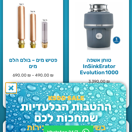
טוחן אשפה
פטיש מים – בולם הלם
InSinkErator
מים
Evolution 1000
690.00
₪
–
490.00
₪
3,390.00
₪
KSDD SALE
הוספה לסל
בחר אפשרויות
ההטבות הבלעדיות
שמחכות לכם
בשיחה עם נציג מכירות