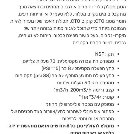
הסנן מסלק כלור וחומרים אורגניים מהמים וכתוצאה מכך
מתקבלים מים נקיים מכלור, ללא טעמי לוואי וריחות רעים.
חומר מסוג CTO: קוקוס CTO. תכולת האפר שלו נועדה להיות
הנמוכה ביותר כדי שתוכל לאגור כמות גבוהה יותר של
מיקרו-נקבים, בעל כושר ספיגה לכלור, ריחות לא נעימים,
נגבים וכושר הסרת בקטריה.
תקן: NSF
טמפרטורת עבודה מקסימלית: 70 מעלות צלזיוס
לחץ הפעלה מקסימלי: 8 בר (115 PSI)
לחץ פעולה ממוצע מומלץ: <6 בר (88 psi) מקסימום
טמפרטורה: 50 מעלות צלזיוס
קצב זרימה 1m3/h-200m3/h
קוטר: >3/4" או 1"
מסופק עם מכסה פוליפרופילן מחוזק
כפתור אופציונלי לשחרור לחץ/אוורור בצד הכניסה של
המכסה אטום וחסין לנזילות
מומלץ להחליף סנן כל 6 חודשים או אם מורגשת ירידה
בלחץ או באיכות המים.