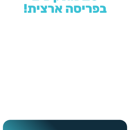
בפריסה ארצית!
מאחורינו מוניטין רב בתחום
ההתקנה נחשבת לעבודת אינסטלציה פשוטה אשר ניתן
לבצע בזמן קצר. השירות שלנו מבוסס על שלושה
עקרונות:
יחס אישי, מחיר הוגן וטיפול מהיר.
אנו
מתחייבים לספק לכל לקוח את הטיפול הטוב ביותר, תוך
התבססות על הניסיון, היד והמוניטין שצברנו במשך 25
שנה.