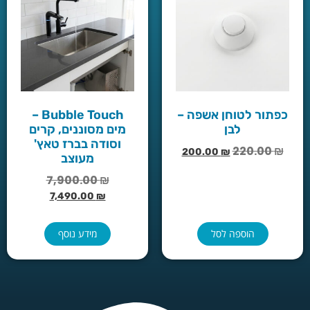
כפתור לטוחן אשפה –
Bubble Touch –
לבן
מים מסוננים, קרים
וסודה בברז טאץ'
220.00
₪
200.00
₪
מעוצב
7,900.00
₪
7,490.00
₪
הוספה לסל
מידע נוסף