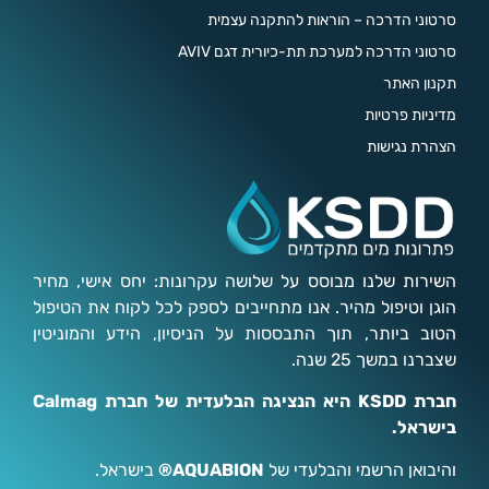
סרטוני הדרכה – הוראות להתקנה עצמית
סרטוני הדרכה למערכת תת-כיורית דגם AVIV
תקנון האתר
מדיניות פרטיות
הצהרת נגישות
השירות שלנו מבוסס על שלושה עקרונות: יחס אישי, מחיר
הוגן וטיפול מהיר. אנו מתחייבים לספק לכל לקוח את הטיפול
הטוב ביותר, תוך התבססות על הניסיון, הידע והמוניטין
שצברנו במשך 25 שנה.
חברת KSDD היא הנציגה הבלעדית של חברת Calmag
בישראל.
והיבואן הרשמי והבלעדי של
AQUABION®
בישראל.