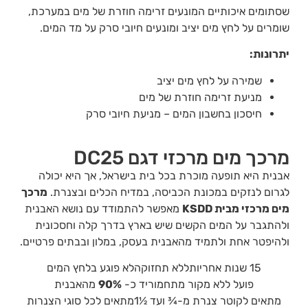
שסתומים איכותיים המונעים זרימה חוזרת של מים במערכת,
שומרים על לחץ מים יציב ומונעים חיובי סרק על מד המים.
יתרונות:
שמירה על לחץ מים יציב
מניעת זרימה חוזרת של מים
חיסכון בחשבון המים – מניעת חיובי סרק
מרכך מים מרכזי דגם DC25
אבנית היא תופעה מוכרת בכל בית בישראל, אך היא יכולה
לגרום לנזקים במכונת הכביסה, במדיח הכלים ובצנרת.
מרכך
מים מרכזי מבית KSDD
מאפשר להתמודד עם נושא האבנית
ולהתגבר על המים הקשים שיש בארץ בדרך קלה וחסכונית
ולהיפטר אחת ולתמיד מהאבנית בעסק, במלון ובבתים פרטיים.
15 שנות אחריות
ללא תחזוקה
לא פוגע בלחץ המים
פועל ללא מקור מתח
מוריד כ-
90%
מהאבנית
מתאים לקוטר צנרת מ-¾ ועד ½1
מתאים לכל סוגי הצנרות