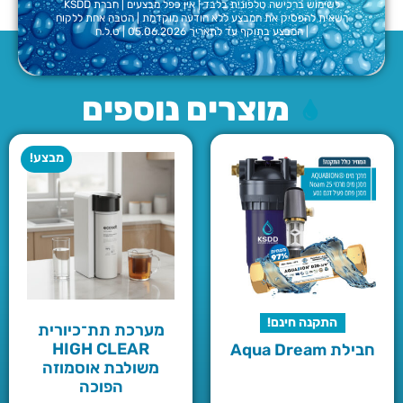
לשימוש ברכישה טלפונית בלבד | אין כפל מבצעים | חברת KSDD
רשאית להפסיק את המבצע ללא הודעה מוקדמת | הטבה אחת ללקוח
| המבצע בתוקף עד לתאריך 05.06.2026 |
ט.ל.ח
מוצרים נוספים
מבצע!
התקנה חינם!
מערכת תת־כיורית
HIGH CLEAR
חבילת Aqua Dream
משולבת אוסמוזה
הפוכה