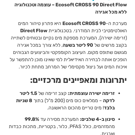
Ecosoft CROSS 90 Direct Flow – עוצמה וטכנולוגיה
ללא מכל אגירה
מערכת ה-
Ecosoft CROSS 90
היא פתרון טיהור המים
האולטימטיבי לבית המודרני. בטכנולוגיית
Direct Flow
(זרימה ישירה), המערכת מספקת מים נקיים ובטוחים לשתייה
בקצב מרשים של
90 ליטר בשעה
, ללא צורך במכל אגירה
מגושם שתופס מקום. העיצוב הקומפקטי והביצועים הגבוהים
הופכים אותה לבחירה האידיאלית למי שאינו מוכן להתפשר על
איכות המים ועל ניצול מקסימלי של המרחב מתחת לכיור.
יתרונות ומאפיינים מרכזיים:
זרימה ישירה עוצמתית:
קצב זרימה של
1.5 ליטר
לדקה
– ממלאים כוס מים (200 מ"ל) בתוך
8 שניות
בלבד
!
מים טריים מהכוס הראשונה.
סינון ב-4 שלבים:
המערכת מסירה עד
99.8%
מהמזהמים, כולל PFAS, כלור, בקטריות, מתכות כבדות
ואבנית.