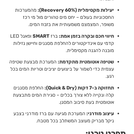
יעילות מקסימלית (60% Recovery):
מהמערכות
החסכוניות בעולם – יחס מים טהורים מול מי רכז
משופר, המצמצם משמעותית את בזבוז המים.
חיווי חכם ובקרה בזמן אמת:
ברז
SMART
ופאנל LED
קדמי עם אינדיקטורים להחלפת מסננים וחיישן נזילות
מובנה להגנה מקסימלית.
שטיפה אוטומטית מתקדמת:
המערכת מבצעת שטיפה
עצמית כדי לשמור על ביצועים יציבים וטריות המים בכל
רגע.
תחזוקה ב-7 דקות (Quick & Dry):
החלפת מסננים
קלה ונקייה ללא צורך בכלים – סגירת המים מתבצעת
אוטומטית בעת סיבוב המסנן.
עיצוב מודרני:
המערכת מגיעה עם ברז מודרני בצבע
ניקל מבריק מעוצב המשתלב בכל מטבח.
מפרט טכני: