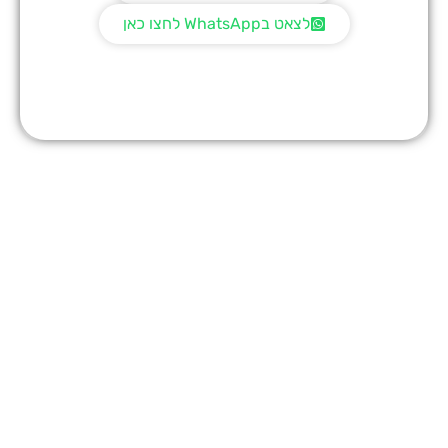
לצאט בWhatsApp לחצו כאן
לשימוש ברכישה טלפונית בלבד | אין כפל מבצעים | חברת KSDD
רשאית להפסיק את המבצע ללא הודעה מוקדמת | הטבה אחת ללקוח
| המבצע בתוקף עד לתאריך 05.06.2026 |
ט.ל.ח