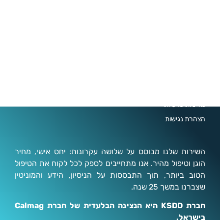
אודות KSDD
KSDD במדיה
מאמרים
מחירון התקנות
סרטוני הדרכה – הוראות להתקנה עצמית
סרטוני הדרכה למערכת תת-כיורית דגם AVIV
תקנון האתר
מדיניות פרטיות
הצהרת נגישות
השירות שלנו מבוסס על שלושה עקרונות: יחס אישי, מחיר
הוגן וטיפול מהיר. אנו מתחייבים לספק לכל לקוח את הטיפול
הטוב ביותר, תוך התבססות על הניסיון, הידע והמוניטין
שצברנו במשך 25 שנה.
חברת KSDD היא הנציגה הבלעדית של חברת Calmag
בישראל.