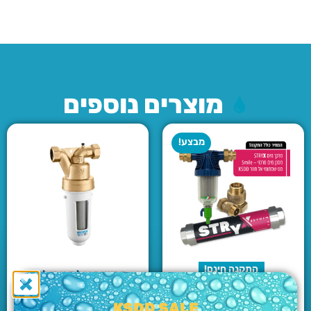
מוצרים נוספים
מבצע!
התקנה חינם!
מכשיר אלקטרוליטי
Best Seller
מגנטי נגד אבנית עם
סנן לכלוך Caleffi
חבילת X
KSDD SALE