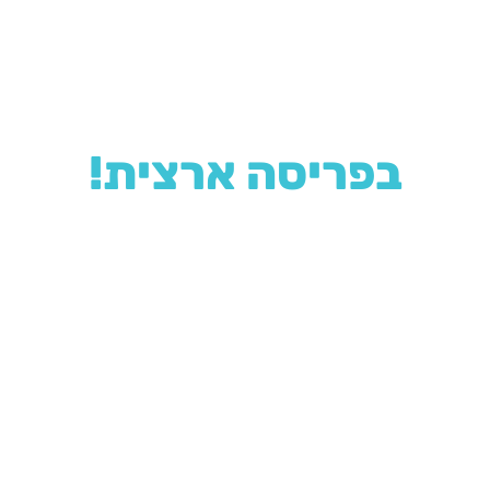
צריכים התקנה?
25 מתקינים
בפריסה ארצית!
מאחורינו מוניטין רב בתחום
ההתקנה נחשבת לעבודת אינסטלציה פשוטה אשר ניתן
לבצע בזמן קצר. השירות שלנו מבוסס על שלושה
עקרונות:
יחס אישי, מחיר הוגן וטיפול מהיר.
אנו
מתחייבים לספק לכל לקוח את הטיפול הטוב ביותר, תוך
התבססות על הניסיון, היד והמוניטין שצברנו במשך 25
שנה.