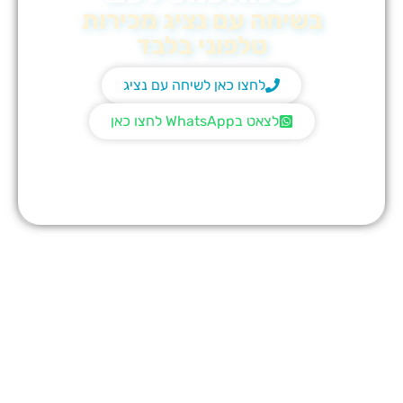
בשיחה עם נציג מכירות
טלפוני בלבד
לחצו כאן לשיחה עם נציג
לצאט בWhatsApp לחצו כאן
לשימוש ברכישה טלפונית בלבד | אין כפל מבצעים | חברת KSDD
רשאית להפסיק את המבצע ללא הודעה מוקדמת | הטבה אחת ללקוח
| המבצע בתוקף עד לתאריך 05.06.2026 |
ט.ל.ח