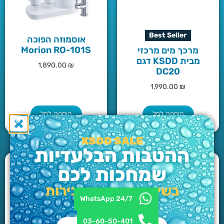
Best Seller
אוסמוזה הפוכה
Morion RO-101S
מרכך מים מרכזי
מבית KSDD דגם
1,890.00
₪
DC20
1,990.00
₪
הוספה לסל
הוספה לסל
KSDD SALE
ההטבות הבלעדיות
שמחכות לכם
בשיחה עם נציג מכירות
WhatsApp 24/7
טלפוני בלבד
03-60-50-401