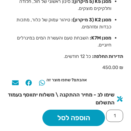
מסנן K5 (5 מיקרון):
סינון ראשוני של חול, חלודה
וחלקיקים מוצקים.
מסנן K2 (3 מיקרון):
טיהור עמוק של כלור, מתכות
כבדות ומזהמים.
מסנן K7M:
השבחת טעם והעשרת המים במינרלים
חיוניים.
תדירות החלפה:
כל 12 חודשים.
450.00
₪
אהבתם? שתפו מוצר זה
שימו לב - מחיר ההתקנה \ משלוח יתווסף בעמוד
התשלום
הוספה לסל