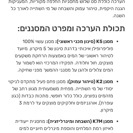
הערכה כוללת סט שלוש מחסניות החלפה מקוריות, המעניקות
הגנה היקפית, טיהור עמוק והשבחה של מי השתייה לאורך כל
השנה.
תכולת הערכה ומפרט המסננים:
מסנן K5 (סינון מכני ראשוני):
מסנן עשוי 100%
פוליפרופילן איכותי בדרגת סינון של 5 מיקרון. מיועד
לטיהור ראשוני של המים באמצעות הרחקת משקעים
מוצקים, חול וחלודה. תפקידו המרכזי הוא לשמור על
המים צלולים ולהגן על מסנני ההמשך מפני שחיקה.
מסנן K2 (טיהור עמוק):
מסנן פחם פעיל מתקדם לניקוי
יסודי של מי השתייה. מפחית משמעותית מגוון רחב של
מזהמים נפוצים, כולל כלור חופשי, מתכות כבדות (כגון
עופרת), אורגניזמים וחלקיקים מוצקים עד לרמת 3
מיקרון.
מסנן K7M (השבחה ומינרליזציה):
מחסנית ייעודית
לאיזון רמת המלחים והוספת מינרלים חיוניים למים